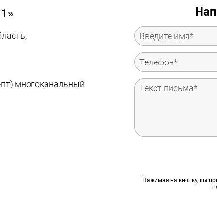
Нап
-1»
бласть,
пн-пт) многоканальный
Нажимая на кнопку, вы п
п