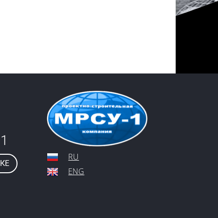
61
RU
КЕ
ENG